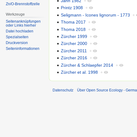
Jahn 1982
+
Zn/O-Brennstoffzelle
Printz 1908
+
Werkzeuge
Seligmann - Icones lignorum - 1773
+
Seitenanknüpfungen
Thoma 2017
+
oder Links hierher
Thoma 2018
+
Datei hochladen
Zürcher 1999
+
Spezialseiten
Druckversion
Zürcher 2000
+
Seiten­informationen
Zürcher 2011
+
Zürcher 2016
+
Zürcher & Schlaepfer 2014
+
Zürcher et al. 1998
+
Datenschutz
Über Open Source Ecology - Germ