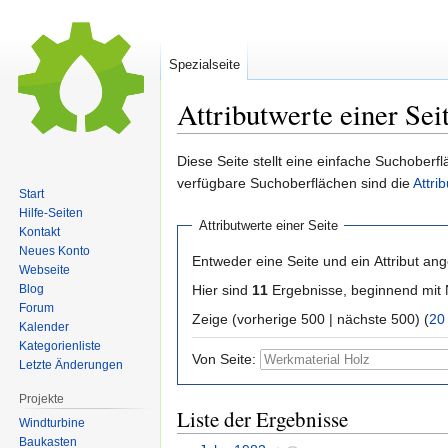
Spezialseite
Attributwerte einer Sei
Zur
Zur
Diese Seite stellt eine einfache Suchoberfl
Navigation
Suche
verfügbare Suchoberflächen sind die
Attri
Start
springen
springen
Hilfe-Seiten
Attributwerte einer Seite
Kontakt
Neues Konto
Entweder eine Seite und ein Attribut an
Webseite
Hier sind
11
Ergebnisse, beginnend mi
Blog
Forum
Zeige (vorherige 500 | nächste 500) (
20
Kalender
Kategorienliste
Von Seite:
Letzte Änderungen
Projekte
Liste der Ergebnisse
Windturbine
Baukasten