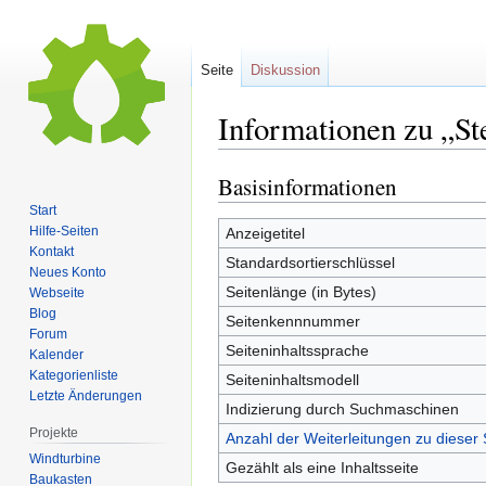
Seite
Diskussion
Informationen zu „S
Basisinformationen
Zur
Zur
Navigation
Suche
Start
springen
springen
Hilfe-Seiten
Anzeigetitel
Kontakt
Standardsortierschlüssel
Neues Konto
Seitenlänge (in Bytes)
Webseite
Blog
Seitenkennnummer
Forum
Seiteninhaltssprache
Kalender
Kategorienliste
Seiteninhaltsmodell
Letzte Änderungen
Indizierung durch Suchmaschinen
Projekte
Anzahl der Weiterleitungen zu dieser 
Windturbine
Gezählt als eine Inhaltsseite
Baukasten