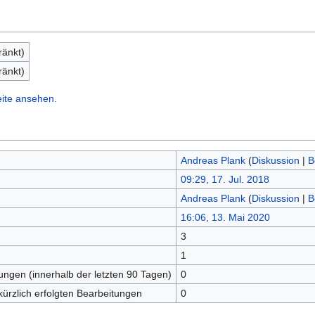
ränkt)
ränkt)
eite ansehen.
Andreas Plank
(
Diskussion
|
B
09:29, 17. Jul. 2018
Andreas Plank
(
Diskussion
|
B
16:06, 13. Mai 2020
3
n
1
tungen (innerhalb der letzten 90 Tagen)
0
kürzlich erfolgten Bearbeitungen
0