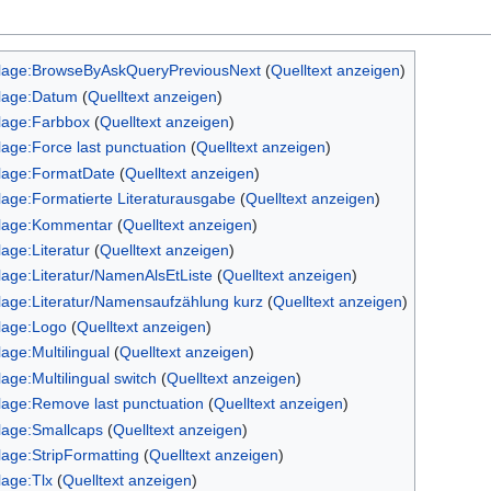
lage:BrowseByAskQueryPreviousNext
(
Quelltext anzeigen
)
lage:Datum
(
Quelltext anzeigen
)
lage:Farbbox
(
Quelltext anzeigen
)
lage:Force last punctuation
(
Quelltext anzeigen
)
lage:FormatDate
(
Quelltext anzeigen
)
lage:Formatierte Literaturausgabe
(
Quelltext anzeigen
)
lage:Kommentar
(
Quelltext anzeigen
)
lage:Literatur
(
Quelltext anzeigen
)
lage:Literatur/NamenAlsEtListe
(
Quelltext anzeigen
)
lage:Literatur/Namensaufzählung kurz
(
Quelltext anzeigen
)
lage:Logo
(
Quelltext anzeigen
)
lage:Multilingual
(
Quelltext anzeigen
)
lage:Multilingual switch
(
Quelltext anzeigen
)
lage:Remove last punctuation
(
Quelltext anzeigen
)
lage:Smallcaps
(
Quelltext anzeigen
)
lage:StripFormatting
(
Quelltext anzeigen
)
lage:Tlx
(
Quelltext anzeigen
)