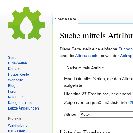
Spezialseite
Suche mittels Attribu
Zur
Zur
Diese Seite stellt eine einfache
Suchob
Navigation
Suche
sind die
Attributsuche
sowie der
Abfrag
Start
springen
springen
Hilfe-Seiten
Suche mittels Attribut
Kontakt
Neues Konto
Eine Liste aller Seiten, die das Attribu
Webseite
aufgelistet.
Blog
Forum
Hier sind
27
Ergebnisse, beginnend
Kalender
Zeige (vorherige 50 | nächste 50) (
2
Kategorienliste
Letzte Änderungen
Attribut:
Projekte
Windturbine
Liste der Ergebnisse
Baukasten