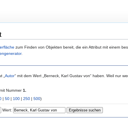
t
erfläche
zum Finden von Objekten bereit, die ein Attribut mit einem b
engenerator
.
t „
Autor
“ mit dem Wert „Berneck, Karl Gustav von“ haben. Weil nur 
 mit Nummer
1.
0
|
50
|
100
|
250
|
500
)
Wert: