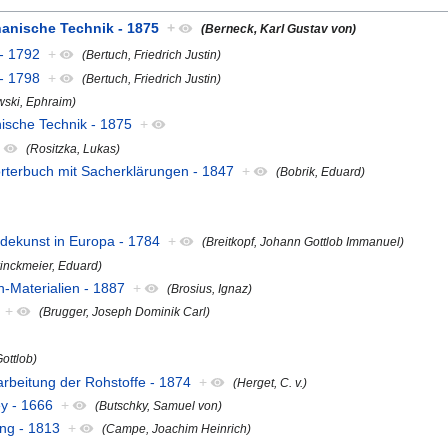
chanische Technik - 1875
+
(Berneck, Karl Gustav von)
 - 1792
+
(Bertuch, Friedrich Justin)
 - 1798
+
(Bertuch, Friedrich Justin)
wski, Ephraim)
nische Technik - 1875
+
+
(Rositzka, Lukas)
örterbuch mit Sacherklärungen - 1847
+
(Bobrik, Eduard)
idekunst in Europa - 1784
+
(Breitkopf, Johann Gottlob Immanuel)
rinckmeier, Eduard)
-Materialien - 1887
+
(Brosius, Ignaz)
+
(Brugger, Joseph Dominik Carl)
Gottlob)
arbeitung der Rohstoffe - 1874
+
(Herget, C. v.)
y - 1666
+
(Butschky, Samuel von)
ng - 1813
+
(Campe, Joachim Heinrich)