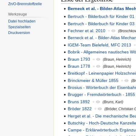
Zn/O-Brennstoffzelle
Berneck et al. - Bilder-Atlas Me
Werkzeuge
Bertruch - Bilderbuch für Kinder 01
Datei hochladen
Bertruch - Bilderbuch für Kinder 03
Spezialseiten
Fechner et al. 2010
+
(Broschko
Druckversion
Berneck et al. - Bilder-Atlas Mecha
IGEM-Team Bielefeld, MFC 2013
Bobrik - Allgemeines nautisches W
Braun 1793
+
(Braun, Heinrich)
Braun 1778
+
(Braun, Heinrich)
Breitkopf - Leinenpapier Holzschne
Brinckmeier & Müller 1855
+
(B
Brosius - Wörterbuch der Eisenbahn
Brugger - Fremdwörterbuch - 1855
Bruns 1892
+
(Bruns, Karl)
Bröder 1822
+
(Bröder, Christian 
Herget et al. - Die mechanische Be
Butschky - Hoch-Deutsche Kanzelle
Campe - Erklärwörterbuch Ergänzu