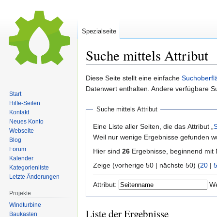
Spezialseite
Suche mittels Attribut
Zur
Zur
Diese Seite stellt eine einfache
Suchoberfl
Navigation
Suche
Datenwert enthalten. Andere verfügbare S
Start
springen
springen
Hilfe-Seiten
Suche mittels Attribut
Kontakt
Neues Konto
Eine Liste aller Seiten, die das Attribut „
Webseite
Weil nur wenige Ergebnisse gefunden wu
Blog
Forum
Hier sind
26
Ergebnisse, beginnend mi
Kalender
Zeige (vorherige 50 | nächste 50) (
20
|
Kategorienliste
Letzte Änderungen
Attribut:
We
Projekte
Windturbine
Liste der Ergebnisse
Baukasten