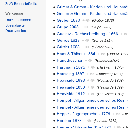
Zn/O-Brennstoffzelle
Grimm & Grimm - Kinder- und Hausmä
Grimm & Grimm - Kinder- und Hausmä
Werkzeuge
Gruber 1873
+
Datei hochladen
(Gruber 1873)
Spezialseiten
Grupe 2003
+
(Grupe 2003)
Druckversion
Gueintz - Rechtschreibung - 1666
+
Görres 1817
+
(Görres 1817)
Gürtler 1683
+
(Gürtler 1683)
Haas & Thibaut 1864
+
(Haas & Thib
Handdrescher
+
(Handdrescher)
Hartmann 1875
+
(Hartmann 1875)
Hausding 1897
+
(Hausding 1897)
Heaviside 1893
+
(Heaviside 1893)
Heaviside 1899
+
(Heaviside 1899)
Heaviside 1912
+
(Heaviside 1912)
Hempel - Allgemeines deutsches Reiml
Hempel - Allgemeines deutsches Reiml
Heppe - Jägersprache - 1779
+
(He
Hercher 1878
+
(Hercher 1878)
Herder - Volkslieder 01 - 1778
+
(He