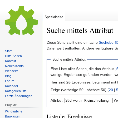
Spezialseite
Suche mittels Attribut
Zur
Zur
Diese Seite stellt eine einfache
Suchoberfl
Navigation
Suche
Datenwert enthalten. Andere verfügbare S
Start
springen
springen
Hilfe-Seiten
Suche mittels Attribut
Kontakt
Neues Konto
Eine Liste aller Seiten, die das Attribut „
S
Webseite
wenige Ergebnisse gefunden wurden, wer
Blog
Forum
Hier sind
26
Ergebnisse, beginnend mi
Kalender
Zeige (vorherige 50 | nächste 50) (
20
|
Kategorienliste
Letzte Änderungen
Attribut:
We
Projekte
Windturbine
Liste der Ergebnisse
Baukasten