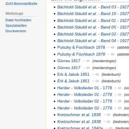
Zn/O-Brennstoffzelle
Bächtold-Stäubli et al. - Band 03 - 192
Bächtold-Stäubli et al. - Band 10 - 192
Werkzeuge
Bächtold-Stäubli et al. - Band 01 - 192
Datei hochladen
Spezialseiten
Bächtold-Stäubli et al. - Band 05 - 192
Druckversion
Bächtold-Stäubli et al. - Band 02 - 192
Bächtold-Stäubli et al. - Band 04 - 192
Pulszky & Fischbach 1878
+
(abbild
Pulszky & Fischbach 1878
+
(abbild
Görres 1817
+
(meistersinger)
Görres 1817
+
(meistersinger)
Erk & Jakob 1851
+
(liederbuch)
Erk & Jakob 1851
+
(liederbuch)
Herder - Volkslieder 01 - 1778
+
(v
Herder - Volkslieder 01 - 1778
+
(v
Herder - Volkslieder 02 - 1779
+
(v
Herder - Volkslieder 02 - 1779
+
(v
Kretzschmer et al. 1838
+
(liednoten
Kretzschmer et al. 1838
+
(liednoten
Kretzschmer et al. 1840a
+
(liednot