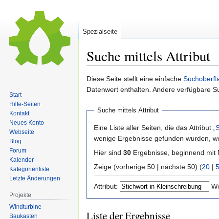
Spezialseite
Suche mittels Attribut
Zur
Zur
Diese Seite stellt eine einfache
Suchoberfl
Navigation
Suche
Datenwert enthalten. Andere verfügbare S
Start
springen
springen
Hilfe-Seiten
Suche mittels Attribut
Kontakt
Neues Konto
Eine Liste aller Seiten, die das Attribut „
S
Webseite
wenige Ergebnisse gefunden wurden, wer
Blog
Forum
Hier sind
30
Ergebnisse, beginnend mi
Kalender
Zeige (vorherige 50 | nächste 50) (
20
|
Kategorienliste
Letzte Änderungen
Attribut:
We
Projekte
Windturbine
Liste der Ergebnisse
Baukasten