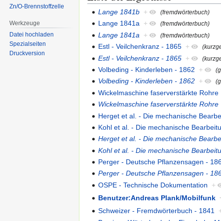
Zn/O-Brennstoffzelle
Lange 1841b
+
(fremdwörterbuch)
Lange 1841a
+
Werkzeuge
(fremdwörterbuch)
Lange 1841a
+
Datei hochladen
(fremdwörterbuch)
Spezialseiten
Estl - Veilchenkranz - 1865
+
(kurzg
Druckversion
Estl - Veilchenkranz - 1865
+
(kurzg
Volbeding - Kinderleben - 1862
+
(
Volbeding - Kinderleben - 1862
+
(
Wickelmaschine faserverstärkte Rohre
Wickelmaschine faserverstärkte Rohre
Herget et al. - Die mechanische Bearbe
Kohl et al. - Die mechanische Bearbeit
Herget et al. - Die mechanische Bearbe
Kohl et al. - Die mechanische Bearbeit
Perger - Deutsche Pflanzensagen - 18
Perger - Deutsche Pflanzensagen - 18
OSPE - Technische Dokumentation
+
Benutzer:Andreas Plank/Mobilfunk
Schweizer - Fremdwörterbuch - 1841