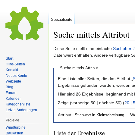
Spezialseite
Suche mittels Attribut
Zur
Zur
Diese Seite stellt eine einfache
Suchoberfl
Navigation
Suche
Datenwert enthalten. Andere verfügbare S
Start
springen
springen
Hilfe-Seiten
Suche mittels Attribut
Kontakt
Neues Konto
Eine Liste aller Seiten, die das Attribut „
S
Webseite
Ergebnisse gefunden wurden, werden auc
Blog
Forum
Hier sind
26
Ergebnisse, beginnend mi
Kalender
Zeige (vorherige 50 | nächste 50) (
20
|
Kategorienliste
Letzte Änderungen
Attribut:
We
Projekte
Windturbine
Liste der Ergebnisse
Baukasten