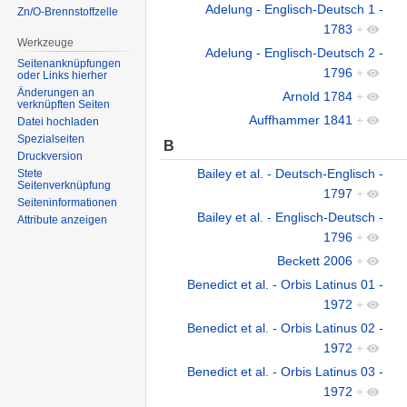
Adelung - Englisch-Deutsch 1 -
Zn/O-Brennstoffzelle
1783
+
Werkzeuge
Adelung - Englisch-Deutsch 2 -
Seitenanknüpfungen
1796
+
oder Links hierher
Änderungen an
Arnold 1784
+
verknüpften Seiten
Auffhammer 1841
+
Datei hochladen
Spezialseiten
B
Druckversion
Bailey et al. - Deutsch-Englisch -
Stete
Seitenverknüpfung
1797
+
Seiten­informationen
Bailey et al. - Englisch-Deutsch -
Attribute anzeigen
1796
+
Beckett 2006
+
Benedict et al. - Orbis Latinus 01 -
1972
+
Benedict et al. - Orbis Latinus 02 -
1972
+
Benedict et al. - Orbis Latinus 03 -
1972
+