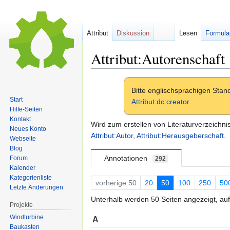
Attribut
Diskussion
Lesen
Formula
Attribut:Autorenschaft
Zur
Zur
Bitte englischsprachigen Sta
Navigation
Suche
Start
Attribut:dc:creator
.
springen
springen
Hilfe-Seiten
Kontakt
Wird zum erstellen von Literaturverzeichni
Neues Konto
Attribut:Autor
,
Attribut:Herausgeberschaft
.
Webseite
Blog
Annotationen
Forum
292
Kalender
Kategorienliste
vorherige 50
20
50
100
250
50
Letzte Änderungen
Unterhalb werden 50 Seiten angezeigt, auf
Projekte
Windturbine
A
Baukasten