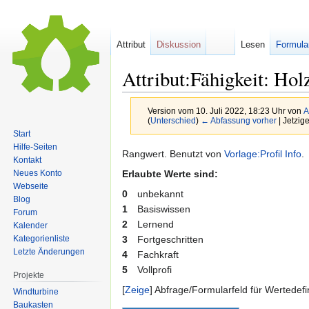
Attribut
Diskussion
Lesen
Formula
Attribut:Fähigkeit: Hol
Version vom 10. Juli 2022, 18:23 Uhr von
A
(
Unterschied
)
← Abfassung vorher
| Jetzig
Start
Hilfe-Seiten
Zur
Zur
Rangwert. Benutzt von
Vorlage:Profil Info
.
Kontakt
Navigation
Suche
Erlaubte Werte sind:
Neues Konto
springen
springen
Webseite
0
unbekannt
Blog
1
Basiswissen
Forum
2
Lernend
Kalender
3
Fortgeschritten
Kategorienliste
Letzte Änderungen
4
Fachkraft
5
Vollprofi
Projekte
Zeige
Abfrage/Formularfeld für Wertedefi
Windturbine
Baukasten