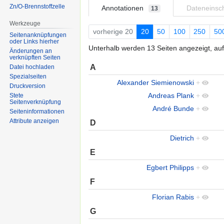
Zn/O-Brennstoffzelle
Annotationen
Dateneins
13
Werkzeuge
vorherige 20
20
50
100
250
50
Seitenanknüpfungen
oder Links hierher
Unterhalb werden 13 Seiten angezeigt, auf
Änderungen an
verknüpften Seiten
A
Datei hochladen
Spezialseiten
Alexander Siemienowski
+
Druckversion
Andreas Plank
+
Stete
Seitenverknüpfung
André Bunde
+
Seiten­informationen
Attribute anzeigen
D
Dietrich
+
E
Egbert Philipps
+
F
Florian Rabis
+
G