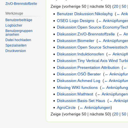
Zn/O-Brennstoffzelle
Zeige (vorherige 50 | nächste 50) (
20
|
50
Werkzeuge
Benutzer Diskussion:Nikolayhg
‎
(
← Ank
Benutzerbeiträge
OSEG Logo Designs
‎
(
← Anknüpfunge
Logbücher
Diskussion:Open Source Economy/Tec
Benutzergruppen
Diskussion:Zn/O-Brennstoffzelle
‎
(
← An
ansehen
Datei hochladen
Diskussion:Biomeiler
‎
(
← Anknüpfunge
Spezialseiten
Diskussion:Open Source Schweisstisch
Druckversion
Diskussion:Induktionsofen
‎
(
← Anknüpf
Diskussion:Tiny Vertical Axis Wind Turb
Diskussion:Presentation Attribution
‎
(
← 
Diskussion:OSÖ Berater
‎
(
← Anknüpfu
Diskussion:Achmed Log
‎
(
← Anknüpfu
Missing WIKI functions
‎
(
← Anknüpfun
Diskussion:Mathtest
‎
(
← Anknüpfunge
Diskussion:Basis-Set Haus
‎
(
← Anknüp
AgroCircle
‎
(
← Anknüpfungen
)
Zeige (vorherige 50 | nächste 50) (
20
|
50