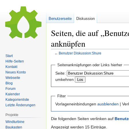
Benutzerseite
Diskussion
Seiten, die auf „Benut
anknüpfen
←
Benutzer Diskussion:Shure
Start
Hilfe-Seiten
Zur
Zur
Seitenanknüpfungen oder Links hierher
Kontakt
Navigation
Suche
Neues Konto
Seite:
springen
springen
Webseite
umkehren
Blog
Forum
Kalender
Filter
Kategorienliste
Vorlageneinbindungen
ausblenden
| Ve
Letzte Änderungen
Projekte
Die folgenden Seiten verlinken auf
Benutz
Windturbine
Angezeigt werden 15 Einträge.
Baukasten