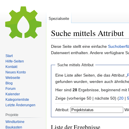
Spezialseite
Suche mittels Attribut
Zur
Zur
Diese Seite stellt eine einfache
Suchoberfl
Navigation
Suche
Datenwert enthalten. Andere verfügbare S
Start
springen
springen
Hilfe-Seiten
Suche mittels Attribut
Kontakt
Neues Konto
Eine Liste aller Seiten, die das Attribut „
P
Webseite
gefunden wurden, werden auch ähnliche 
Blog
Forum
Hier sind
28
Ergebnisse, beginnend mi
Kalender
Zeige (vorherige 50 | nächste 50) (
20
|
Kategorienliste
Letzte Änderungen
Attribut:
We
Projekte
Windturbine
Liste der Ergebnisse
Baukasten