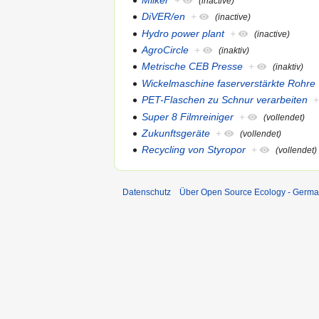
(inactive)
DiVER/en
+
(inactive)
Hydro power plant
+
(inactive)
AgroCircle
+
(inaktiv)
Metrische CEB Presse
+
(inaktiv)
Wickelmaschine faserverstärkte Rohre
PET-Flaschen zu Schnur verarbeiten
Super 8 Filmreiniger
+
(vollendet)
Zukunftsgeräte
+
(vollendet)
Recycling von Styropor
+
(vollendet)
Datenschutz
Über Open Source Ecology - Germ