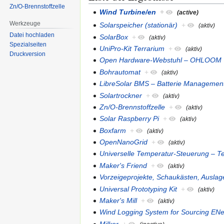
Zn/O-Brennstoffzelle
Wind Turbine/en
+
(active)
Werkzeuge
Solarspeicher (stationär)
+
(aktiv)
Datei hochladen
SolarBox
+
(aktiv)
Spezialseiten
UniPro-Kit Terrarium
+
(aktiv)
Druckversion
Open Hardware-Webstuhl – OHLOOM
Bohrautomat
+
(aktiv)
LibreSolar BMS – Batterie Managemen
Solartrockner
+
(aktiv)
Zn/O-Brennstoffzelle
+
(aktiv)
Solar Raspberry Pi
+
(aktiv)
Boxfarm
+
(aktiv)
OpenNanoGrid
+
(aktiv)
Universelle Temperatur-Steuerung –
Maker's Friend
+
(aktiv)
Vorzeigeprojekte, Schaukästen, Ausla
Universal Prototyping Kit
+
(aktiv)
Maker's Mill
+
(aktiv)
Wind Logging System for Sourcing EN
Milker
+