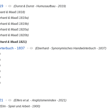
19
+
(Dunst & Dunst - Humusaufbau - 2019)
hard & Maaß 1818)
rhard & Maaß 1819a)
rhard & Maaß 1819b)
rhard & Maaß 1820a)
rhard & Maaß 1820b)
rhard & Maaß 1821)
rterbuch - 1837
+
(Eberhard - Synonymisches Handwörterbuch - 1837)
)
)
)
)
)
)
021
+
(Elfers et al. - Anglizismenindex - 2021)
(Elm - Spiel und Arbeit - 1900)