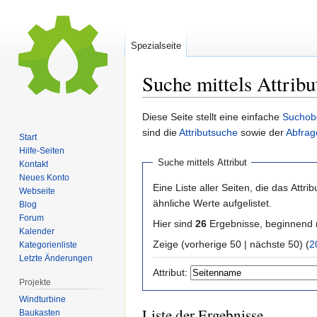
Spezialseite
Suche mittels Attribu
Zur
Zur
Diese Seite stellt eine einfache
Suchob
Navigation
Suche
sind die
Attributsuche
sowie der
Abfrag
Start
springen
springen
Hilfe-Seiten
Suche mittels Attribut
Kontakt
Neues Konto
Eine Liste aller Seiten, die das Attribu
Webseite
ähnliche Werte aufgelistet.
Blog
Forum
Hier sind
26
Ergebnisse, beginnend
Kalender
Zeige (vorherige 50 | nächste 50) (
2
Kategorienliste
Letzte Änderungen
Attribut:
Projekte
Windturbine
Liste der Ergebnisse
Baukasten