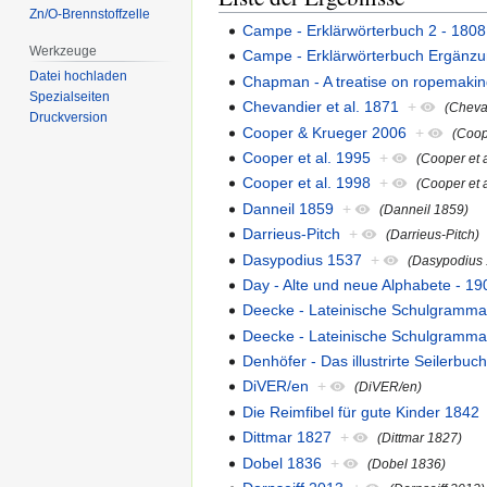
Zn/O-Brennstoffzelle
Campe - Erklärwörterbuch 2 - 1808
Werkzeuge
Campe - Erklärwörterbuch Ergänzu
Datei hochladen
Chapman - A treatise on ropemakin
Spezialseiten
Chevandier et al. 1871
+
(Chevan
Druckversion
Cooper & Krueger 2006
+
(Coop
Cooper et al. 1995
+
(Cooper et 
Cooper et al. 1998
+
(Cooper et 
Danneil 1859
+
(Danneil 1859)
Darrieus-Pitch
+
(Darrieus-Pitch)
Dasypodius 1537
+
(Dasypodius
Day - Alte und neue Alphabete - 19
Deecke - Lateinische Schulgrammat
Deecke - Lateinische Schulgrammat
Denhöfer - Das illustrirte Seilerbuc
DiVER/en
+
(DiVER/en)
Die Reimfibel für gute Kinder 1842
Dittmar 1827
+
(Dittmar 1827)
Dobel 1836
+
(Dobel 1836)