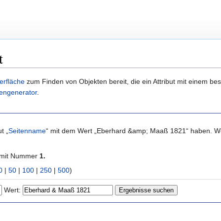
t
erfläche
zum Finden von Objekten bereit, die ein Attribut mit einem b
engenerator
.
t „
Seitenname
“ mit dem Wert „Eberhard &amp; Maaß 1821“ haben. We
 mit Nummer
1.
0
|
50
|
100
|
250
|
500
)
Wert: