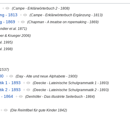
+
(Campe - Erklärwörterbuch 2 - 1808)
ng - 1813
+
(Campe - Erklärwörterbuch Ergänzung - 1813)
g - 1869
+
(Chapman - A treatise on ropemaking - 1869)
dier et al. 1871)
er & Krueger 2006)
al. 1995)
al. 1998)
 1537)
00
+
(Day - Alte und neue Alphabete - 1900)
ik 1 - 1893
+
(Deecke - Lateinische Schulgrammatik 1 - 1893)
ik 2 - 1893
+
(Deecke - Lateinische Schulgrammatik 2 - 1893)
h - 1864
+
(Denhöfer - Das illustrirte Seilerbuch - 1864)
+
(Die Reimfibel für gute Kinder 1842)