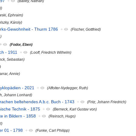
797
+
(Bailey, Nathan)
l)
wski, Ephraim)
lszky, Károly)
werks-Gewohnheit - Thurm 1786
+
(Fischer, Gottfried)
.)
+
(Fodor, Eben)
ch - 1911
+
(Looff, Friedrich Wilhelm)
nck, Sebastian)
)
rrar, Annie)
nzyklopädien - 2021
+
(Affolter-Nydegger, Ruth)
ch, Johann Lonhard)
Sprachen beſtehendes A.b.c. Buch - 1743
+
(Fritz, Johann Friedrich)
nische Technik - 1875
+
(Berneck, Karl Gustav von)
e in Bildern - 1858
+
(Reinsch, Hugo)
l)
er 01 - 1798
+
(Funke, Carl Philipp)