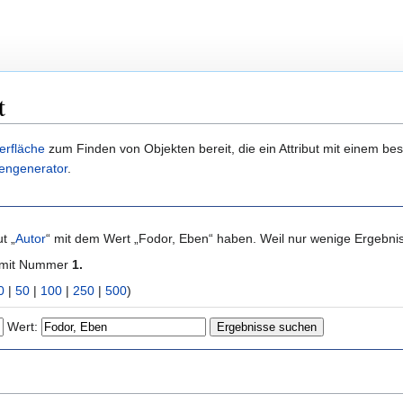
t
erfläche
zum Finden von Objekten bereit, die ein Attribut mit einem b
engenerator
.
t „
Autor
“ mit dem Wert „Fodor, Eben“ haben. Weil nur wenige Ergebni
 mit Nummer
1.
0
|
50
|
100
|
250
|
500
)
Wert: