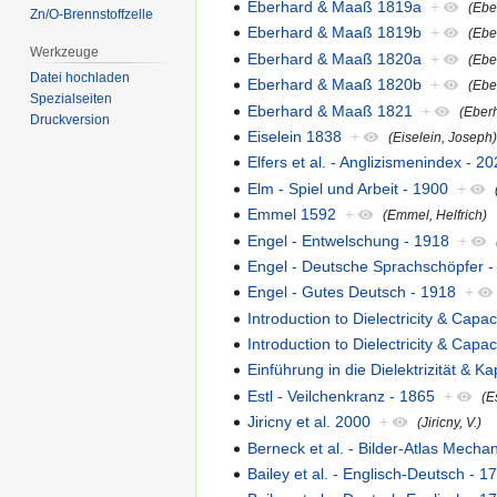
Eberhard & Maaß 1819a
+
(Ebe
Zn/O-Brennstoffzelle
Eberhard & Maaß 1819b
+
(Ebe
Werkzeuge
Eberhard & Maaß 1820a
+
(Ebe
Datei hochladen
Eberhard & Maaß 1820b
+
(Ebe
Spezialseiten
Eberhard & Maaß 1821
+
(Eber
Druckversion
Eiselein 1838
+
(Eiselein, Joseph
Elfers et al. - Anglizismenindex - 2
Elm - Spiel und Arbeit - 1900
+
Emmel 1592
+
(Emmel, Helfrich)
Engel - Entwelschung - 1918
+
Engel - Deutsche Sprachschöpfer -
Engel - Gutes Deutsch - 1918
+
Introduction to Dielectricity & Capac
Introduction to Dielectricity & Capac
Einführung in die Dielektrizität & Kap
Estl - Veilchenkranz - 1865
+
(E
Jiricny et al. 2000
+
(Jiricny, V.)
Berneck et al. - Bilder-Atlas Mecha
Bailey et al. - Englisch-Deutsch - 1