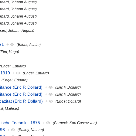
rhard, Johann August)
rhard, Johann August)
rhard, Johann August)
rhard, Johann August)
hard, Johann August)
)
021
+
(Elfers, Achim)
(Elm, Hugo)
(Engel, Eduard)
 1919
+
(Engel, Eduard)
(Engel, Eduard)
itance (Eric P. Dollard)
+
(Eric P. Dollard)
itance (Eric P. Dollard)
+
(Eric P. Dollard)
azität (Eric P. Dollard)
+
(Eric P. Dollard)
stl, Mathias)
nische Technik - 1875
+
(Berneck, Karl Gustav von)
796
+
(Bailey, Nathan)