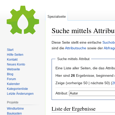
Spezialseite
Suche mittels Attribu
Zur
Zur
Diese Seite stellt eine einfache
Suchob
Navigation
Suche
sind die
Attributsuche
sowie der
Abfrag
Start
springen
springen
Hilfe-Seiten
Suche mittels Attribut
Kontakt
Neues Konto
Eine Liste aller Seiten, die das Attribu
Webseite
Blog
Hier sind
26
Ergebnisse, beginnend
Forum
Zeige (vorherige 50 | nächste 50) (
2
Kalender
Kategorienliste
Attribut:
Letzte Änderungen
Projekte
Liste der Ergebnisse
Windturbine
Baukasten