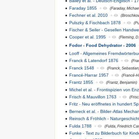
Bailey et al. - Deutsch-Englisch - 1
Faraday 1855
+
(Faraday, Michae
Fechner et al. 2010
+
(Broschko
Pulszky & Fischbach 1878
+
(Pu
Fischer & Seiler - Gesellen Hand
Cooper et al. 1995
+
(Fleming, D
Fodor - Food Dehydrator - 2006
Looff - Allgemeines Fremdwörterbu
Franck & Latendorf 1876
+
(Fra
Franck 1548
+
(Franck, Sebastian
Francé-Harrar 1957
+
(Francé-Ha
Frantz 1855
+
(Frantz, Benjamin)
Michel et al. - Frontispizien von E
Frisch & Mauvillon 1763
+
(Fris
Fritz - Neu eröffnetes in hundert 
Berneck et al. - Bilder-Atlas Mecha
Reinsch & Fröhlich - Naturgeschicht
Fulda 1788
+
(Fulda, Friedrich Car
Funke - Text zu Bilderbuch für Kind