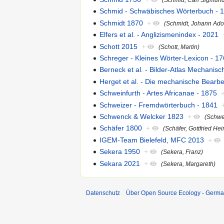
Schmid - Schwäbisches Wörterbuch - 
Schmidt 1870
+
(Schmidt, Johann Ad
Elfers et al. - Anglizismenindex - 2021
Schott 2015
+
(Schott, Martin)
Schreger - Kleines Wörter-Lexicon - 1
Berneck et al. - Bilder-Atlas Mechanis
Herget et al. - Die mechanische Bearbe
Schweinfurth - Artes Africanae - 1875
Schweizer - Fremdwörterbuch - 1841
Schwenck & Welcker 1823
+
(Schwe
Schäfer 1800
+
(Schäfer, Gottfried Hei
IGEM-Team Bielefeld, MFC 2013
+
Sekera 1950
+
(Sekera, Franz)
Sekara 2021
+
(Sekera, Margareth)
Datenschutz
Über Open Source Ecology - Germ