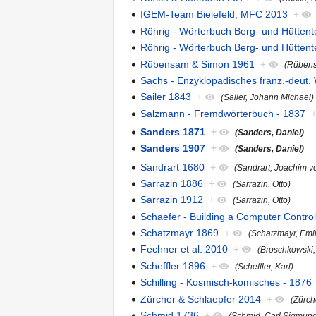
IGEM-Team Bielefeld, MFC 2013
+
Röhrig - Wörterbuch Berg- und Hüttent
Röhrig - Wörterbuch Berg- und Hüttent
Rübensam & Simon 1961
+
(Rübens
Sachs - Enzyklopädisches franz.-deut.
Sailer 1843
+
(Sailer, Johann Michael)
Salzmann - Fremdwörterbuch - 1837
Sanders 1871
+
(Sanders, Daniel)
Sanders 1907
+
(Sanders, Daniel)
Sandrart 1680
+
(Sandrart, Joachim v
Sarrazin 1886
+
(Sarrazin, Otto)
Sarrazin 1912
+
(Sarrazin, Otto)
Schaefer - Building a Computer Contro
Schatzmayr 1869
+
(Schatzmayr, Emil
Fechner et al. 2010
+
(Broschkowski,
Scheffler 1896
+
(Scheffler, Karl)
Schilling - Kosmisch-komisches - 1876
Zürcher & Schlaepfer 2014
+
(Zürch
Schmid 1736
+
(Schmid, Carl Sigmun