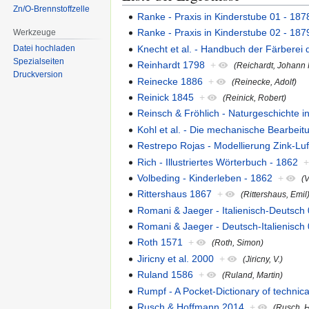
Zn/O-Brennstoffzelle
Ranke - Praxis in Kinderstube 01 - 187
Ranke - Praxis in Kinderstube 02 - 187
Werkzeuge
Knecht et al. - Handbuch der Färberei 
Datei hochladen
Spezialseiten
Reinhardt 1798
+
(Reichardt, Johann 
Druckversion
Reinecke 1886
+
(Reinecke, Adolf)
Reinick 1845
+
(Reinick, Robert)
Reinsch & Fröhlich - Naturgeschichte in
Kohl et al. - Die mechanische Bearbeit
Restrepo Rojas - Modellierung Zink-Luf
Rich - Illustriertes Wörterbuch - 1862
Volbeding - Kinderleben - 1862
+
(V
Rittershaus 1867
+
(Rittershaus, Emil
Romani & Jaeger - Italienisch-Deutsch
Romani & Jaeger - Deutsch-Italienisch
Roth 1571
+
(Roth, Simon)
Jiricny et al. 2000
+
(Jiricny, V.)
Ruland 1586
+
(Ruland, Martin)
Rumpf - A Pocket-Dictionary of technica
Rusch & Hoffmann 2014
+
(Rusch, 