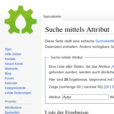
Spezialseite
Suche mittels Attribut
Zur
Zur
Diese Seite stellt eine einfache
Suchoberfl
Navigation
Suche
Datenwert enthalten. Andere verfügbare S
Start
springen
springen
Hilfe-Seiten
Suche mittels Attribut
Kontakt
Neues Konto
Eine Liste aller Seiten, die das Attribut „
A
Webseite
gefunden wurden, werden auch ähnliche 
Blog
Forum
Hier sind
26
Ergebnisse, beginnend mi
Kalender
Zeige (vorherige 50 | nächste 50) (
20
|
Kategorienliste
Letzte Änderungen
Attribut:
We
Projekte
Windturbine
Liste der Ergebnisse
Baukasten