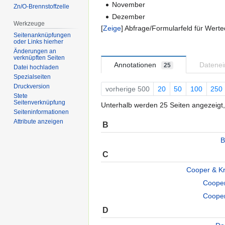
November
Zn/O-Brennstoffzelle
Dezember
Werkzeuge
Zeige
Abfrage/Formularfeld für Werte
Seitenanknüpfungen
oder Links hierher
Änderungen an
verknüpften Seiten
Annotationen
Datene
25
Datei hochladen
Spezialseiten
Druckversion
vorherige 500
20
50
100
250
Stete
Seitenverknüpfung
Unterhalb werden 25 Seiten angezeigt, 
Seiten­informationen
Attribute anzeigen
B
B
C
Cooper & K
Cooper
Cooper
D