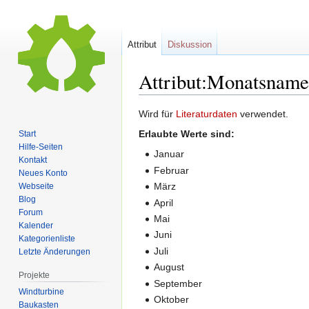
Attribut
Diskussion
Attribut:Monatsname
Zur
Zur
Wird für
Literaturdaten
verwendet.
Navigation
Suche
Erlaubte Werte sind:
Start
springen
springen
Hilfe-Seiten
Januar
Kontakt
Februar
Neues Konto
März
Webseite
Blog
April
Forum
Mai
Kalender
Juni
Kategorienliste
Juli
Letzte Änderungen
August
Projekte
September
Windturbine
Oktober
Baukasten