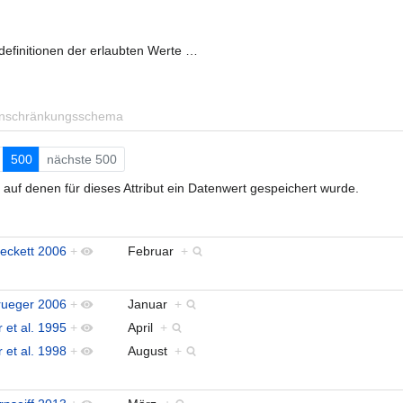
definitionen der erlaubten Werte …
inschränkungsschema
500
nächste 500
auf denen für dieses Attribut ein Datenwert gespeichert wurde.
eckett 2006
+
Februar
+
rueger 2006
+
Januar
+
 et al. 1995
+
April
+
 et al. 1998
+
August
+