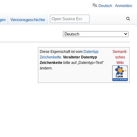
Deutsch
Anmelden
Suche
igen
Versionsgeschichte
Diese Eigenschaft ist vom
Datentyp
Semanti-
Zeichenkette
.
Veralteter Datentyp
sches
Zeichenkette
bitte auf „Datentyp=Text“
Wiki
ändern.