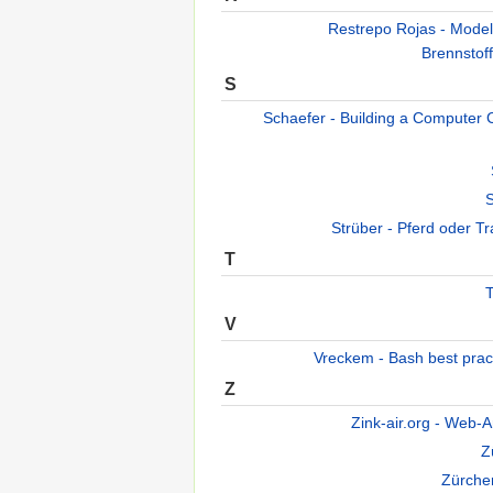
Restrepo Rojas - Modell
Brennstoff
S
Schaefer - Building a Computer 
Strüber - Pferd oder Tr
T
V
Vreckem - Bash best prac
Z
Zink-air.org - Web-A
Z
Zürcher