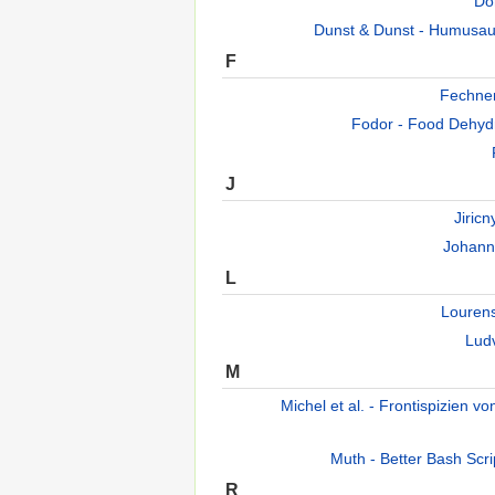
Do
Dunst & Dunst - Humusau
F
Fechner
Fodor - Food Dehydr
J
Jiricn
Johann
L
Lourens
Lud
M
Michel et al. - Frontispizien v
Muth - Better Bash Scri
R