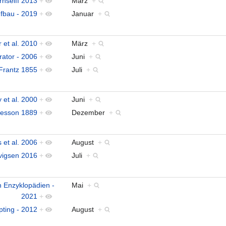
rnseiff 2013
+
März
+
fbau - 2019
+
Januar
+
 et al. 2010
+
März
+
ator - 2006
+
Juni
+
Frantz 1855
+
Juli
+
y et al. 2000
+
Juni
+
esson 1889
+
Dezember
+
 et al. 2006
+
August
+
vigsen 2016
+
Juli
+
on Enzyklopädien -
Mai
+
2021
+
pting - 2012
+
August
+