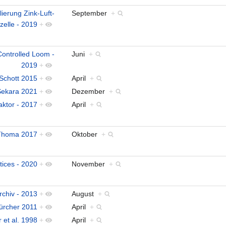
ierung Zink-Luft-
September
+
zelle - 2019
+
Controlled Loom -
Juni
+
2019
+
Schott 2015
+
April
+
Sekara 2021
+
Dezember
+
aktor - 2017
+
April
+
Thoma 2017
+
Oktober
+
tices - 2020
+
November
+
rchiv - 2013
+
August
+
ürcher 2011
+
April
+
 et al. 1998
+
April
+