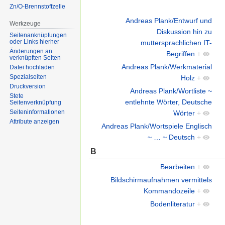
Zn/O-Brennstoffzelle
Andreas Plank/Entwurf und
Werkzeuge
Diskussion hin zu
Seitenanknüpfungen
oder Links hierher
muttersprachlichen IT-
Änderungen an
Begriffen
+
verknüpften Seiten
Andreas Plank/Werkmaterial
Datei hochladen
Spezialseiten
Holz
+
Druckversion
Andreas Plank/Wortliste ~
Stete
entlehnte Wörter, Deutsche
Seitenverknüpfung
Seiten­informationen
Wörter
+
Attribute anzeigen
Andreas Plank/Wortspiele Englisch
~ … ~ Deutsch
+
B
Bearbeiten
+
Bildschirmaufnahmen vermittels
Kommandozeile
+
Bodenliteratur
+