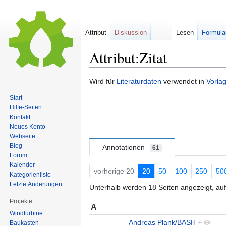
Attribut
Diskussion
Lesen
Formula
Attribut:Zitat
Zur
Zur
Wird für
Literaturdaten
verwendet in
Vorlag
Navigation
Suche
Start
springen
springen
Hilfe-Seiten
Kontakt
Neues Konto
Webseite
Blog
Annotationen
61
Forum
Kalender
vorherige 20
20
50
100
250
50
Kategorienliste
Letzte Änderungen
Unterhalb werden 18 Seiten angezeigt, auf
Projekte
A
Windturbine
Andreas Plank/BASH
+
Baukasten